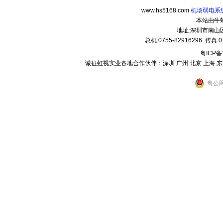
www.hs5168.com
机场弱电系统
本站由牛
地址:深圳市南
总机:0755-82916296 传真:07
粤ICP备
诚征虹视实业各地合作伙伴：深圳 广州 北京 上海 东莞 
粤公网